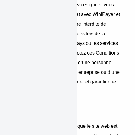
Vous ne pouvez utiliser les services que si vous
acceptez de conclure un contrat avec WiniPayer et
si vous n’êtes pas une personne interdite de
recevoir des services en vertu des lois de la
juridiction applicable dans le pays ou les services
sont disponibles. Si vous acceptez ces Conditions
et utilisez les Services au nom d’une personne
physique, d’une société, d’une entreprise ou d’une
organisation, vous devez déclarer et garantir que
vous êtes autorisé à le faire.
Clause de garantie
WiniPayer s’assurera toujours que le site web est