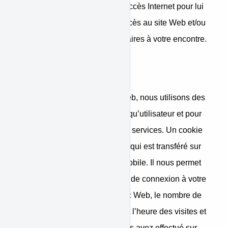
contacter votre fournisseur d’accès Internet pour lui
demander de bloquer votre accès au site Web et/ou
engager des poursuites judiciaires à votre encontre.
Cookies
Comme de nombreux sites Web, nous utilisons des
cookies pour identifier en tant qu’utilisateur et pour
personnaliser et améliorer nos services. Un cookie
est un petit fichier de données qui est transféré sur
votre ordinateur ou appareil mobile. Il nous permet
de mémoriser les informations de connexion à votre
compte, les adresse IP, le trafic Web, le nombre de
fois que vous visitez, la date et l’heure des visites et
les différentes actions que vous avez effectué sur