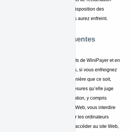
découlant d’une quelconque disposition des
présentes Conditions que vous aurez enfreint.
Violations des présentes
Conditions
Sans préjudice des autres droits de WiniPayer et en
vertu des présentes Conditions, si vous enfreignez
ces Conditions de quelque manière que ce soit,
WiniPayer peut prendre les mesures qu’elle juge
appropriées pour traiter la violation, y compris
suspendre votre accès au site Web, vous interdire
d’accéder au site Web, bloquer les ordinateurs
utilisant votre adresse IP pour accéder au site Web,