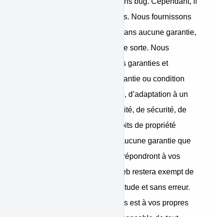
disponible à tout moment et sans bug. Cependant, il
est utilisé à vos propres risques. Nous fournissons
tous les services « en l’état » sans aucune garantie,
expresse ou implicite, d’aucune sorte. Nous
déclinons expressément toutes garanties et
conditions, y compris toute garantie ou condition
implicite de qualité marchande, d’adaptation à un
usage particulier, de disponibilité, de sécurité, de
titre et de non-violation des droits de propriété
intellectuelle, sans limitation, aucune garantie que
notre site web et nos services répondront à vos
exigences ou que notre site web restera exempt de
toute interruption, bug, inexactitude et sans erreur.
Votre utilisation de nos services est à vos propres