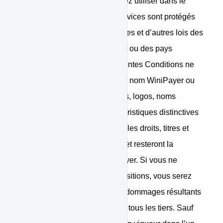
remplacement que vous pouvez utiliser dans le
cadre de nos services. Les services sont protégés
par le droit d’auteur, les marques et d’autres lois des
pays où WiniPayer est présent ou des pays
étrangers. Rien dans les présentes Conditions ne
vous donne le droit d’utiliser le nom WiniPayer ou
l’une quelconque des marques, logos, noms
commerciaux et autres caractéristiques distinctives
de la marque WiniPayer. Tous les droits, titres et
intérêts liés aux services sont et resteront la
propriété exclusive de WiniPayer. Si vous ne
respectez pas toutes les dispositions, vous serez
alors responsable de tous les dommages résultants
et vous affectant, WiniPayer et tous les tiers. Sauf