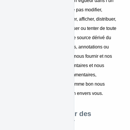
disposition contraire de la loi en vigueur dans l’un
des pays, vous acceptez de ne pas modifier,
reconcevoir, reproduire, adapter, afficher, distribuer,
traduire, désassembler, désosser ou tenter de toute
autre manière de créer un code source dérivé du
logiciel. Tous les commentaires, annotations ou
suggestions que vous pouvez nous fournir et nos
services sont entièrement volontaires et nous
serons libres d’utiliser ces commentaires,
annotations ou suggestions comme bon nous
semble sans aucune obligation envers vous.
Qualité d’utilisateur des
services WiniPayer