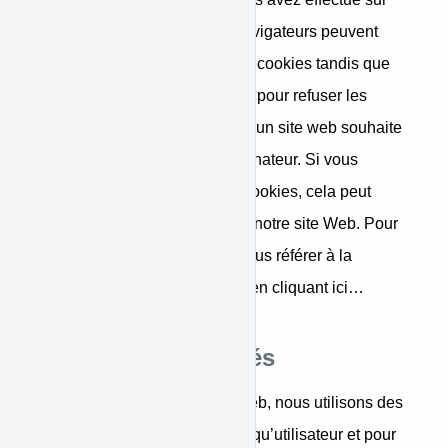
notre site internet. Certains navigateurs peuvent
accepter automatiquement les cookies tandis que
d’autres peuvent être modifiés pour refuser les
cookies ou vous alerter lorsqu’un site web souhaite
placer un cookie sur votre ordinateur. Si vous
choisissez de désactiver les cookies, cela peut
limiter votre capacité à utiliser notre site Web. Pour
plus d’informations veuillez-vous référer à la
politique relative aux cookies en cliquant ici…
Marchands prohibés
Comme de nombreux sites Web, nous utilisons des
cookies pour identifier en tant qu’utilisateur et pour