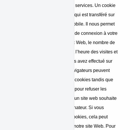
personnaliser et améliorer nos services. Un cookie
est un petit fichier de données qui est transféré sur
votre ordinateur ou appareil mobile. Il nous permet
de mémoriser les informations de connexion à votre
compte, les adresse IP, le trafic Web, le nombre de
fois que vous visitez, la date et l’heure des visites et
les différentes actions que vous avez effectué sur
notre site internet. Certains navigateurs peuvent
accepter automatiquement les cookies tandis que
d’autres peuvent être modifiés pour refuser les
cookies ou vous alerter lorsqu’un site web souhaite
placer un cookie sur votre ordinateur. Si vous
choisissez de désactiver les cookies, cela peut
limiter votre capacité à utiliser notre site Web. Pour