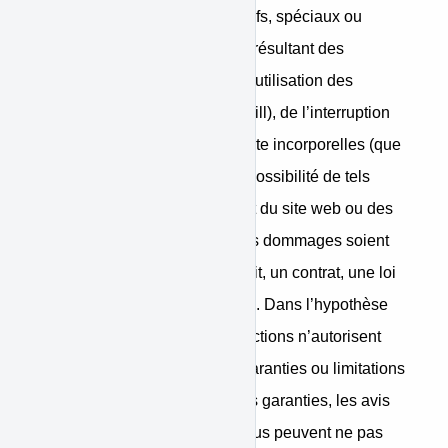
accessoires punitifs, consécutifs, spéciaux ou
exemplaires ou tout préjudice résultant des
dommages liés à la mauvaise utilisation des
données, du survaleur (goodwill), de l’interruption
des activités ou toute autre perte incorporelles (que
WiniPayer a été avisée de la possibilité de tels
dommages ou non)) découlant du site web ou des
services de WiniPayer que ces dommages soient
basés sur une garantie, un délit, un contrat, une loi
ou toute autre théorie juridique. Dans l’hypothèse
selon laquelle, certaines juridictions n’autorisent
pas l’exclusion de certaines garanties ou limitations
sur la portée et la durée de ces garanties, les avis
de non- responsabilité ci-dessus peuvent ne pas