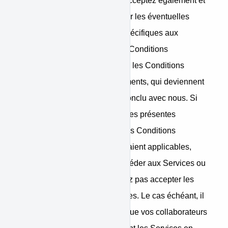
Conditions Générales. Vous acceptez également et
vous vous engagez à respecter les éventuelles
conditions supplémentaires spécifiques aux
produits et services utilisés (« Conditions
Supplémentaires »), telles que les Conditions
Générales relatives aux Paiements, qui deviennent
partie intégrante de l’accord conclu avec nous. Si
vous êtes en désaccord avec les présentes
Conditions Générales ou toutes Conditions
Supplémentaires qui vous seraient applicables,
vous n’êtes pas autorisé à accéder aux Services ou
à les utiliser, et vous ne devriez pas accepter les
présentes Conditions Générales. Le cas échéant, il
vous incombe de veiller à ce que vos collaborateurs