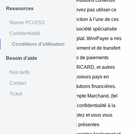
intégralité tous les termes et conditions contenus
Ressources
dans les présentes. Vous ne devez pas utiliser ce
site Web si vous avez une objection à l’une de ces
Norme PCI-DSS
conditions. WiniPayer est une société spécialisée
Confidentialité
dans le paiement mobile, le digital. WiniPayer a mis
Conditions d'utilisation
en place une passerelle de paiement et de transfert
d’argent qui agrège les moyens de paiements
Besoin d'aide
mobiles money, VISA, MASTERCARD, et autres
Nos tarifs
moyens de paiements dans plusieurs pays en
Contact
Afrique et est partenaire d’institutions financières.
Ticket
En créant et en utilisant un Compte Marchand, (tel
que défini dans la politique de confidentialité à la
section définitions), vous acceptez et vous vous
engagez à vous conformer aux présentes