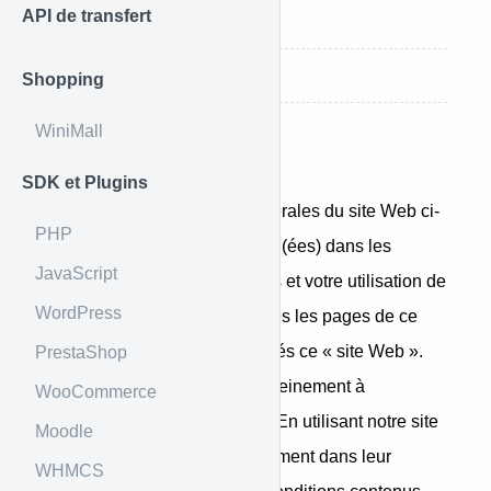
API de transfert
Généralités
Droit applicable
Shopping
WiniMall
Introduction
SDK et Plugins
Les présentes conditions générales du site Web ci-
PHP
après « Conditions » mentionn(ées) dans les
JavaScript
présentes, régiront votre accès et votre utilisation de
WordPress
notre site Web, y compris toutes les pages de ce
site Web collectivement appelés ce « site Web ».
PrestaShop
Ces conditions s’appliquent pleinement à
WooCommerce
l’utilisation de notre site Web. En utilisant notre site
Moodle
Web, vous acceptez expressément dans leur
WHMCS