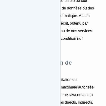
risques et vous serez seul responsable de tout
dommage entraînant une perte de données ou des
dommages à votre système informatique. Aucun
conseil ou information, oral ou écrit, obtenu par
vous à partir de notre site web ou de nos services
ne créera une garantie ou une condition non
expressément énoncée.
Clause de limitation de
responsabilité
Vous acceptez la clause de limitation de
responsabilité dans la mesure maximale autorisée
par la loi applicable : WiniPayer ne sera en aucun
cas responsable des dommages directs, indirects,