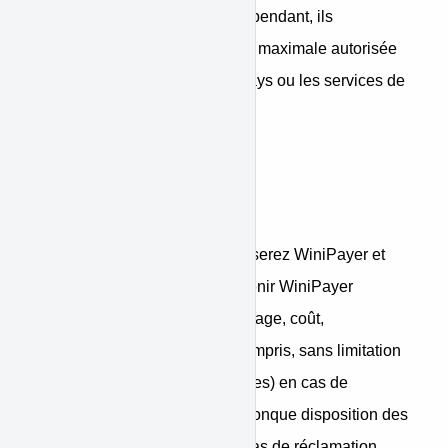
s’appliquer à leurs entités. Cependant, ils
s’appliqueront dans la mesure maximale autorisée
par la loi applicable dans le pays ou les services de
WiniPayer sont disponibles.
Responsabilité et
Indemnisation
Par la présente, vous indemniserez WiniPayer et
vous vous engagerez à maintenir WiniPayer
indemne de toute perte, dommage, coût,
responsabilité et dépens (y compris, sans limitation
des frais juridiques raisonnables) en cas de
violation par vous d’une quelconque disposition des
présentes Conditions, ou en cas de réclamation