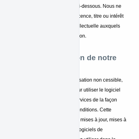
site Web soumis à la licence ci-dessous. Nous ne
vous accordons aucun droit, licence, titre ou intérêt
sur nos droits de propriété intellectuelle auxquels
vous pourriez avoir accès ou non.
Licence d’utilisation de notre
site Web
Nous vous accordons une utilisation non cessible,
non exclusive et révocable pour utiliser le logiciel
fourni dans le cadre de nos services de la façon
autorisée par les présentes Conditions. Cette
utilisation comprend toutes les mises à jour, mises à
niveau, nouvelles versions et logiciels de