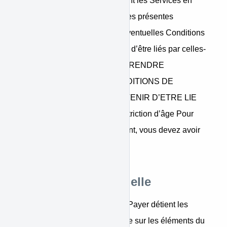
ou autres représentants utilisant les Services en
votre nom aient lu et compris les présentes
Conditions Générales et les éventuelles Conditions
Supplémentaires, et acceptent d’être liés par celles-
ci. VEUILLEZ LIRE ET COMPRENDRE
ATTENTIVEMENT LES CONDITIONS DE
L’ACCORD AVANT DE CONVENIR D’ETRE LIE
PAR CES CONDITIONS. Restriction d’âge Pour
utiliser les services de paiement, vous devez avoir
plus de 18 ans.
Propriété intellectuelle
Sauf indication contraire, WiniPayer détient les
droits de propriété intellectuelle sur les éléments du