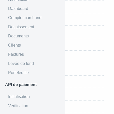
Clause de limitation
Dashboard
Compte marchand
Responsabilité et indemnisation
Decaissement
Violations des présentes
Documents
Cookies
Clients
Factures
Marchands prohibés
Levée de fond
Liste des marchands prohibés
Portefeuille
Marchands et sous-marchands
API de paiement
Marchands restreints
Initialisation
Verification
Utilisateurs occasionnels