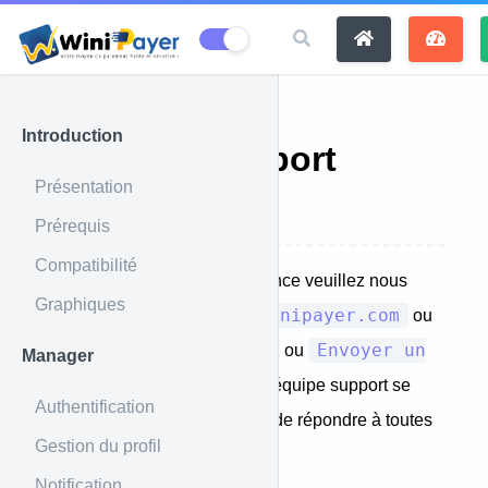
Introduction
Contact support
Présentation
technique
Prérequis
Compatibilité
Pour toute demande d'assistance veuillez nous
Graphiques
info@winipayer.com
envoyer un mail au
ou
2250555800400
Envoyer un
appler au
ou
Manager
message WhatsApp
. Une équipe support se
Authentification
mettra à votre disposition afin de répondre à toutes
Gestion du profil
vos requêtes.
Notification